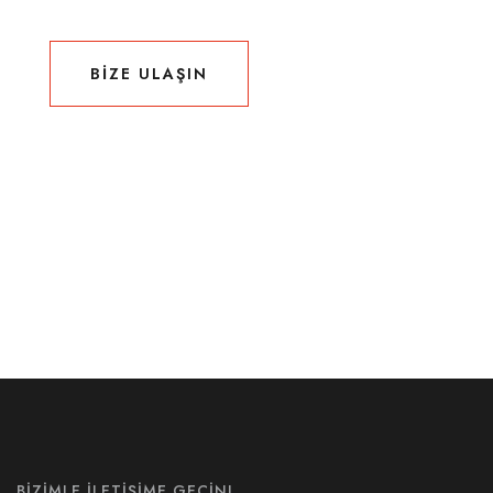
BIZE ULAŞIN
BIZE ULAŞIN
BIZIMLE İLETIŞIME GEÇIN!