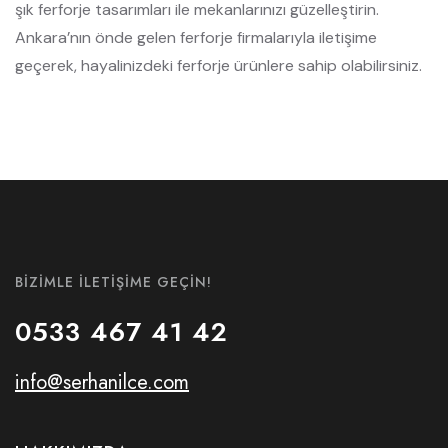
şık ferforje tasarımları ile mekanlarınızı güzelleştirin.
Ankara’nın önde gelen ferforje firmalarıyla iletişime
geçerek, hayalinizdeki ferforje ürünlere sahip olabilirsiniz.
BIZIMLE İLETIŞIME GEÇIN!
0533 467 41 42
info@serhanilce.com