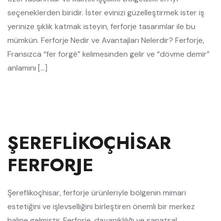
seçeneklerden biridir. İster evinizi güzelleştirmek ister iş
yerinize şıklık katmak isteyin, ferforje tasarımlar ile bu
mümkün. Ferforje Nedir ve Avantajları Nelerdir? Ferforje,
Fransızca “fer forgé” kelimesinden gelir ve “dövme demir”
anlamını […]
ŞEREFLIKOÇHISAR
FERFORJE
Şereflikoçhisar, ferforje ürünleriyle bölgenin mimari
estetiğini ve işlevselliğini birleştiren önemli bir merkez
haline gelmiştir. Ferforje, dayanıklılığı ve sanatsal