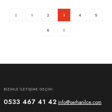
1
2
3
4
5
6
BIZIMLE İLETIŞIME GEÇIN!
0533 467 41 42
info@serhanilce.com